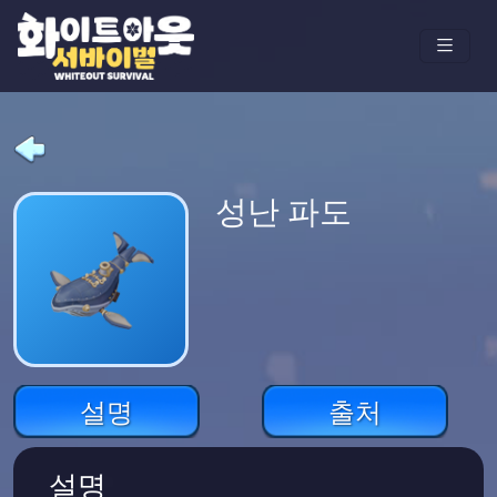
성난 파도
설명
출처
설명