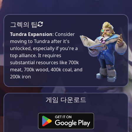
그렉의 팁
Tundra Expansion
: Consider
moving to Tundra after it's
unlocked, especially if you're a
top alliance. It requires
substantial resources like 700k
meat, 700k wood, 400k coal, and
200k iron​
게임 다운로드