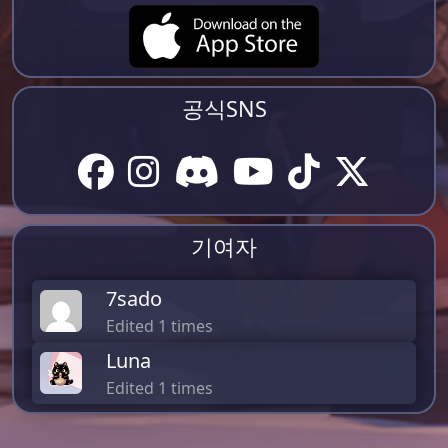
공식SNS
기여자
7sado
Edited 1 times
Luna
Edited 1 times