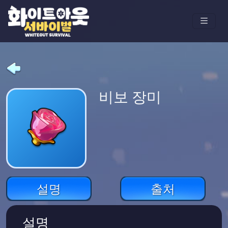
비보 장미
설명
출처
설명