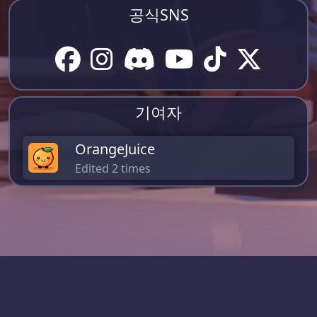
공식SNS
기여자
OrangeJuice
Edited 2 times