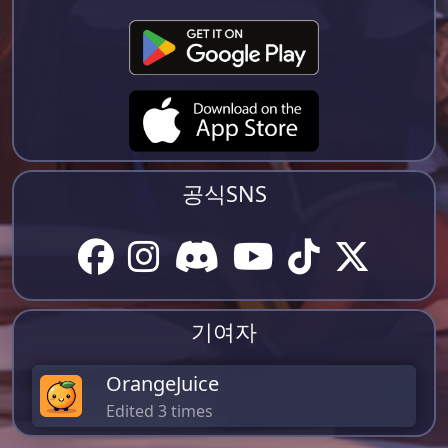
공식SNS
기여자
OrangeJuice
Edited 3 times