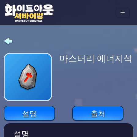
마스터리 에너지석
설명
출처
설명