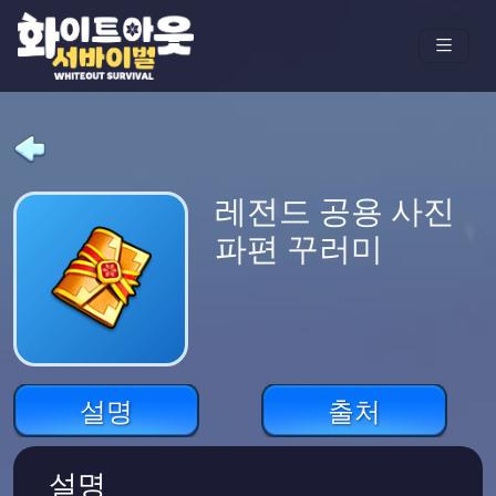
레전드 공용 사진
파편 꾸러미
설명
출처
설명