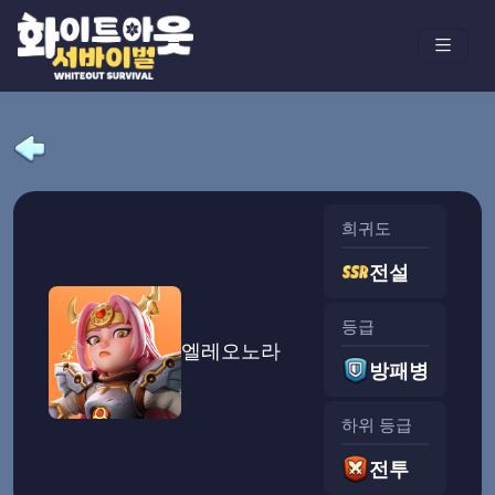
희귀도
전설
등급
엘레오노라
방패병
하위 등급
전투