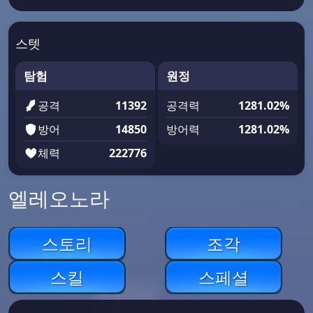
스텟
탐험
원정
공격
11392
공격력
1281.02%
방어
14850
방어력
1281.02%
체력
222776
엘레오노라
스토리
조각
스킬
스페셜