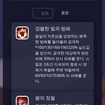
원정
탐험
강렬한 빛의 방패
왕실의 자존심을 상징하는 뾰족
한 방패를 들어올려 공격력
*100/130/160/190/220% 실드값
을 얻으며, 공격한 대상에게 받은
피해 30%의 반사 피해를 준다. 스
킬은 3초간 지속되며 종료 시 방
패가 폭팔해 주변 적들에게
60/65/10/75/80% 의 피해를 준
다.
왕의 징벌