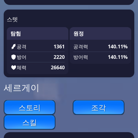
스텟
탐험
원정
공격
1361
공격력
140.11%
방어
2220
방어력
140.11%
체력
26640
세르게이
스토리
조각
스킬