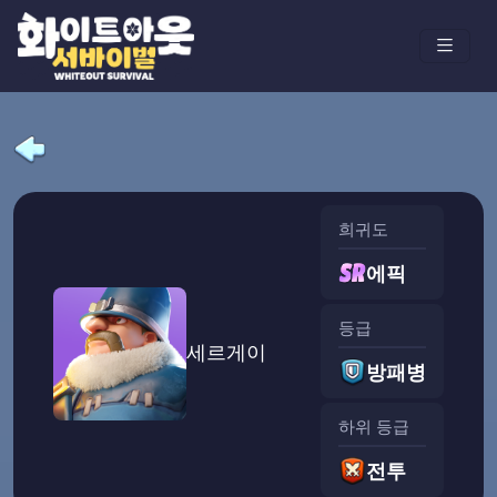
희귀도
에픽
등급
세르게이
방패병
하위 등급
전투