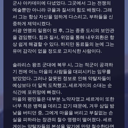
군사 아카데미에 다녔었다. 그곳에서 그는 전쟁의
예술뿐만 아니라 규율과 질서의 힘도 배웠다. 그래
서 그는 항상 자신을 엄하게 다스리고, 부하들을 신
중하게 제약시켰다.
서광 연맹의 일원이 된 후, 그는 종종 도시의 보안관
을 겸임했다. 힘과 질서, 위엄을 통해 내우외환은 항
상 쉽게 해결할 수 있다. 하지만 동료들의 눈에 그는
유머 감각이 없을 정도로 고지식한 사람이다.
솔라리스 왕조 군대에 복무 시, 그는 적군이 공격하
기 전에 어느 마을의 사람들을 대피시키는 임무를
받았었다. 그러나 잘못된 정보로 인해 약탈자들이
예상보다 더 일찍 도착했고, 세르게이의 소대는 순
식간에 포위망에 빠졌다.
마을의 평민들은 대부분 노약자였고 세르게이 또한
너무 적은 병력을 데리고 갔기 때문에, 겨우 삼일 밤
낮을 버티던 중, 그에게 마을을 버리고 부질없는 손
실을 피하라는 장관의 철수 명령이 떨어졌다. 세르
게이는 약탈자들의 본성을 알기에 만약 철수한다면