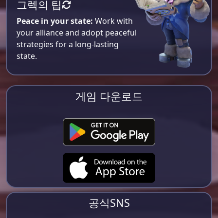
그렉의 팁
Peace in your state:
Work with
your alliance and adopt peaceful
strategies for a long-lasting
state.
게임 다운로드
공식SNS