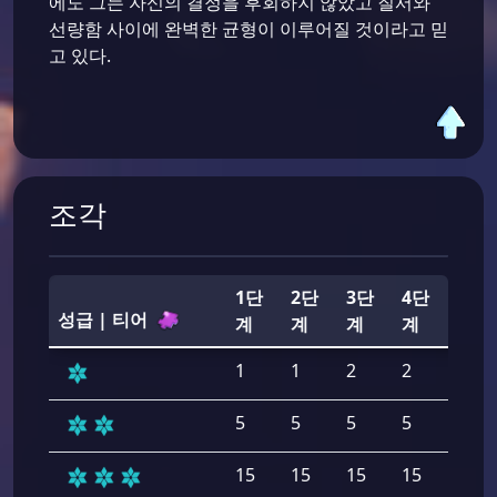
에도 그는 자신의 결정을 후회하지 않았고 질서와
선량함 사이에 완벽한 균형이 이루어질 것이라고 믿
고 있다.
조각
1단
2단
3단
4단
5단
성급 | 티어
계
계
계
계
계
1
1
2
2
2
5
5
5
5
5
15
15
15
15
15