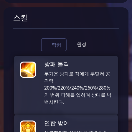
스킬
원정
탐험
방패 돌격
무거운 방패로 적에게 부딪혀 공
격력
200%/220%/240%/260%/280%
의 범위 피해를 입히며 상대를 넉
백시킨다.
연합 방어