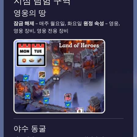
지심 탐험 구역
영웅의 땅
잠금 해제
– 매주 월요일, 화요일
원정 속성
– 영웅,
영웅 장비, 영웅 전용 장비
야수 동굴