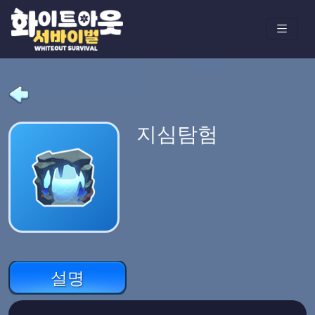
지심탐험
설명