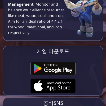
Management
: Monitor and
balance your alliance resources
like meat, wood, coal, and iron.
Aim for an ideal ratio of 4:4:2:1
for wood, meat, coal, and iron
respectively​.
게임 다운로드
공식SNS