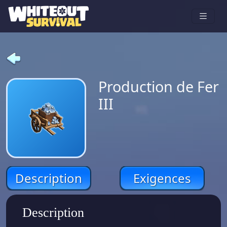
Production de Fer
III
Description
Exigences
Description