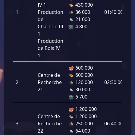
IV 1
430 000
Pr
1
Production
86 000
01:40:00
de 
de
21 000
7.
Charbon III
4 800
1
Production
de Bois IV
1
600 000
Centre de
600 000
Pr
2
Recherche
120 000
02:30:00
de 
21
30 000
6.
6 700
1 200 000
Centre de
1 200 000
Pr
3
Recherche
250 000
06:40:00
de 
22
64 000
9.