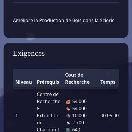
Améliore la Production de Bois dans la Scierie
Exigences
Cout de
Niveau
Prérequis
Recherche
Temps
Bo
Centre de
Recherche
54 000
8
54 000
Pro
1
Extraction
10 000
00:05:00
de 
de
2 700
4.0
Charbon I
640