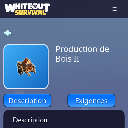
Production de
Bois II
Description
Exigences
Description