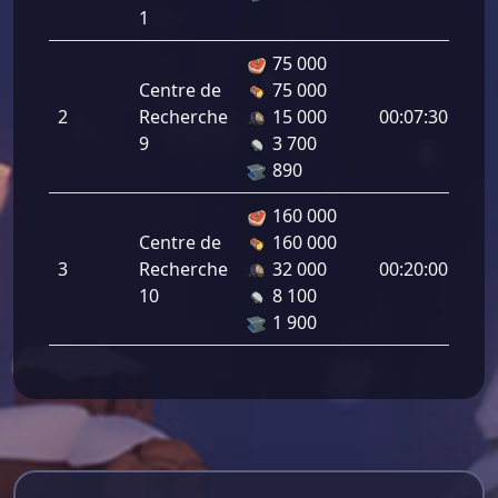
1
75 000
Centre de
75 000
Pro
2
Recherche
15 000
00:07:30
de 
9
3 700
4.0
890
160 000
Centre de
160 000
Pro
3
Recherche
32 000
00:20:00
de 
10
8 100
5.5
1 900