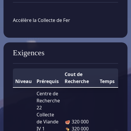
Accélère la Collecte de Fer
Exigences
Cout de
Niveau
Prérequis
Recherche
Temps
Bo
Centre de
Recherche
22
Collecte
de Viande
320 000
Vit
IV 1
320 000
de