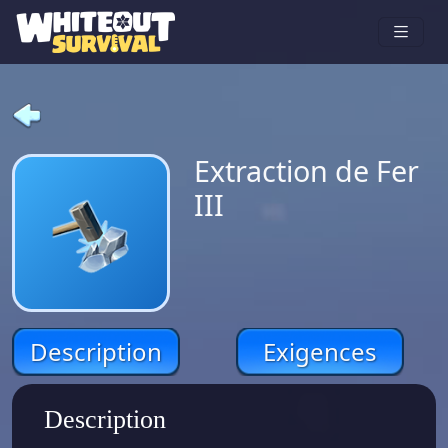
Extraction de Fer
III
Description
Exigences
Description