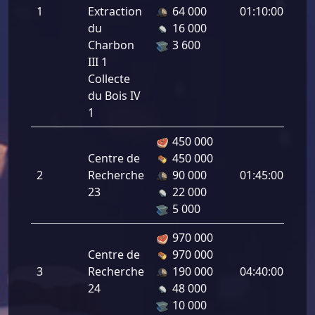
1
Extraction
64 000
01:10:00
Col
du
16 000
du 
Charbon
3 600
13.
III 1
Collecte
du Bois IV
1
450 000
Vit
Centre de
450 000
de
2
Recherche
90 000
01:45:00
Col
23
22 000
du 
5 000
13.
970 000
Vit
Centre de
970 000
de
3
Recherche
190 000
04:40:00
Col
24
48 000
du 
10 000
18.