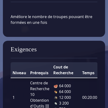
Améliore le nombre de troupes pouvant être
formées en une fois
Exigences
Cout de
Niveau
Prérequis
Recherche
Temps
Bo
Centre de
64 000
Recherche
64 000
Cap
10
1
12 000
00:20:00
d’E
Obtention
3 200
7
d'Outils III