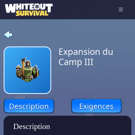
Expansion du
Camp III
Description
Exigences
Description