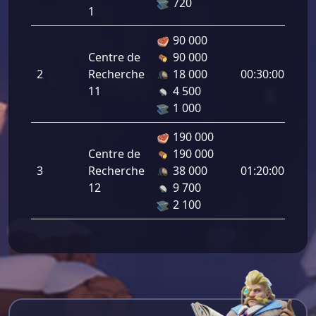
720
1
90 000
Centre de
90 000
Cap
2
Recherche
18 000
00:30:00
d’E
11
4 500
7
1 000
190 000
Centre de
190 000
Cap
3
Recherche
38 000
01:20:00
d’E
12
9 700
9
2 100