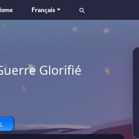
Search
Home
Français
for:
uerre Glorifié
s