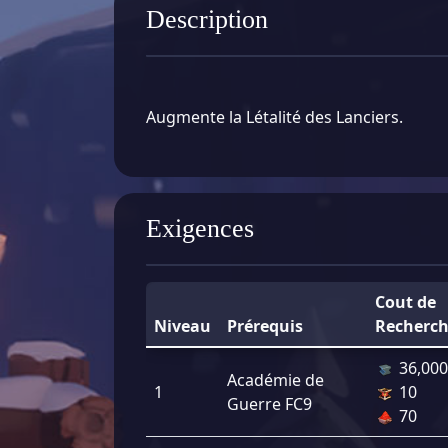
Description
Augmente la Létalité des Lanciers.
Exigences
Cout de
Niveau
Prérequis
Recherc
36,000
Académie de
1
10
Guerre FC9
70