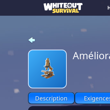
Améliora
Description
Exigence