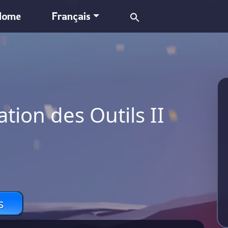
Search
Home
Français
for:
tion des Outils II
s