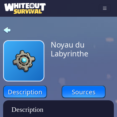
Noyau du
Labyrinthe
Description
Sources
Description