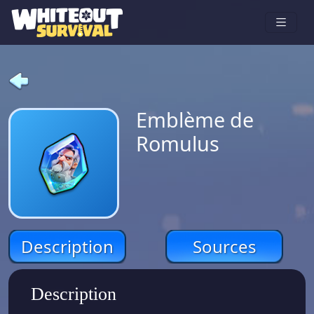
Emblème de
Romulus
Description
Sources
Description