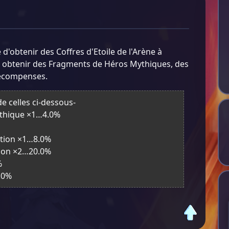
'obtenir des Coffres d'Etoile de l'Arène à
 obtenir des Fragments de Héros Mythiques, des
récompenses.
 celles ci-dessous-
ythique ×1…4.0%
ation ×1…8.0%
tion ×2…20.0%
%
.0%