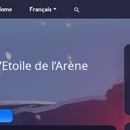
Search
Home
Français
for:
’Etoile de l’Arène