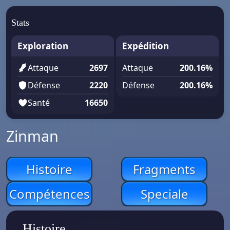
Stats
Exploration
Expédition
Attaque
2697
Attaque
200.16%
Défense
2220
Défense
200.16%
Santé
16650
Zinman
Histoire
Fragments
Compétences
Speciale
Histoire