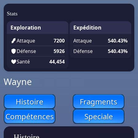
Stats
Exploration
Expédition
Attaque
7200
Attaque
540.43%
Défense
5926
Défense
540.43%
Santé
44,454
Wayne
Histoire
Fragments
Compétences
Speciale
Histoire