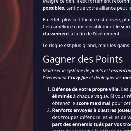
Malgré ce défi, il est fortement recomm
possibles
, tant que votre alliance peut l
En effet, plus la difficulté est élevée, pl
Cela améliore considérablement
le scor
classement
à la fin de l’événement.
Le risque est plus grand, mais les gains 
Gagner des Points
Maîtriser le système de points est
essentie
l’événement
Crazy Joe
et débloquer les
mei
Défense de votre propre ville.
Les 
éliminés
à chaque vague. Si vous r
obtenez le
score maximal
pour cet
Renforts envoyés à d’autres joueu
des troupes défendre les villes de vo
part des ennemis tués par vos tr