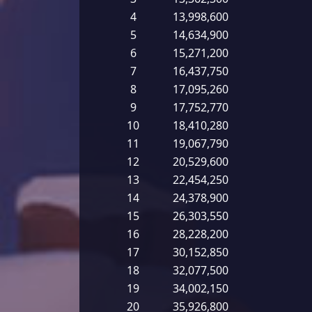
4
13,998,600
5
14,634,900
6
15,271,200
7
16,437,750
8
17,095,260
9
17,752,770
10
18,410,280
11
19,067,790
12
20,529,600
13
22,454,250
14
24,378,900
15
26,303,550
16
28,228,200
17
30,152,850
18
32,077,500
19
34,002,150
20
35,926,800