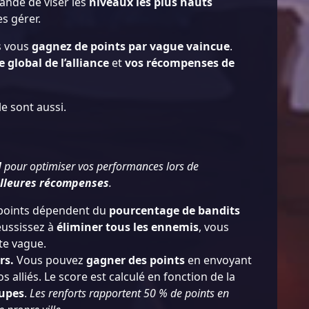
andé de viser les
niveaux les plus hauts
es gérer.
us vous
gagnez de points par vague vaincue
.
e global de l’alliance
et
vos récompenses de
le sont aussi.
l
pour optimiser vos performances lors de
lleures récompenses
.
points dépendent du
pourcentage de bandits
éussissez à
éliminer tous les ennemis
, vous
te vague.
rs.
Vous pouvez
gagner des points
en envoyant
s alliés. Le score est calculé en fonction de la
oupes
.
Les renforts rapportent 50 % de points en