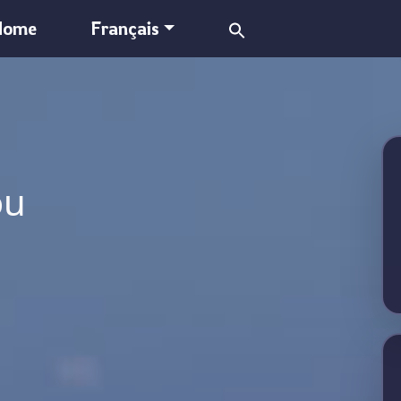
Search
Home
Français
for:
ou