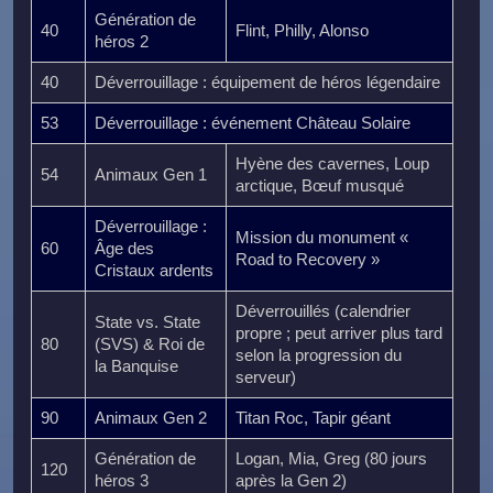
Génération de
40
Flint, Philly, Alonso
héros 2
40
Déverrouillage : équipement de héros légendaire
53
Déverrouillage : événement Château Solaire
Hyène des cavernes, Loup
54
Animaux Gen 1
arctique, Bœuf musqué
Déverrouillage :
Mission du monument «
60
Âge des
Road to Recovery »
Cristaux ardents
Déverrouillés (calendrier
State vs. State
propre ; peut arriver plus tard
80
(SVS) & Roi de
selon la progression du
la Banquise
serveur)
90
Animaux Gen 2
Titan Roc, Tapir géant
Génération de
Logan, Mia, Greg (80 jours
120
héros 3
après la Gen 2)