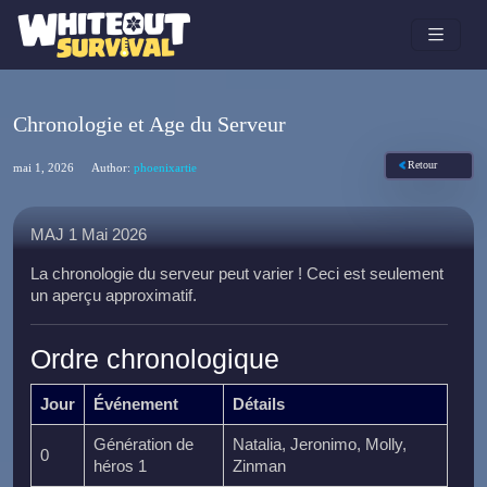
Chronologie et Age du Serveur
Retour
mai 1, 2026
Author:
phoenixartie
MAJ 1 Mai 2026
La chronologie du serveur peut varier ! Ceci est seulement
un aperçu approximatif.
Ordre chronologique
Jour
Événement
Détails
Génération de
Natalia, Jeronimo, Molly,
0
héros 1
Zinman