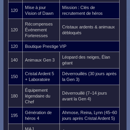
Mise à jour
Mission : Clés de
120
Vision of Dawn
recrutement de héros
Récompenses
Cristaux ardents & animaux
120
Événement
débloqués
Forteresses
120
Boutique Prestige VIP
Léopard des neiges, Élan
140
Animaux Gen 3
géant
Cristal Ardent 5
Déverrouillés (30 jours après
150
+ Laboratoire
la Gen 3)
Équipement
Déverrouillé (7–14 jours
180
légendaire du
avant la Gen 4)
Chef
Génération de
Ahmose, Reina, Lynn (45–60
195
héros 4
jours après Cristal Ardent 5)
MAJ