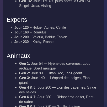
Gen 16:
Jour 1160 (80 jours après la Gen 15) —
Seigel, Ursar, Aisling
Experts
Jour 120
– Holger, Agnes, Cyrille
Jour 160
– Romulus
Jour 200
– Valeria, Baldur, Fabian
Jour 230
– Kathy, Ronne
Animaux
Gen 1:
Jour 54 — Hyène des cavernes, Loup
arctique, Bœuf musqué
Gen 2:
Jour 90 — Titan Roc, Tapir géant
Gen 3:
Jour 140 — Léopard des neiges, Élan
géant
Gen 4 & 5:
Jour 200 — Lion des cavernes, Singe
des neiges
Gen 6 & 7:
Jour 280 — Rhinocéros de fer, Dent-
de-sabre
Gen 8 & 9:
Jour 370 — Gorille du givre,