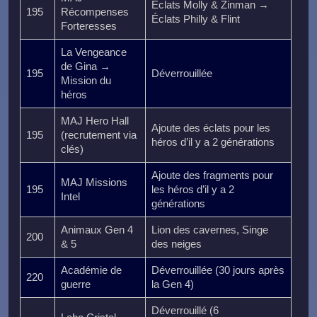
Éclats Molly & Zinman →
195
Récompenses
Éclats Philly & Flint
Forteresses
La Vengeance
de Gina →
195
Déverrouillée
Mission du
héros
MAJ Hero Hall
Ajoute des éclats pour les
195
(recrutement via
héros d’il y a 2 générations
clés)
Ajoute des fragments pour
MAJ Missions
195
les héros d’il y a 2
Intel
générations
Animaux Gen 4
Lion des cavernes, Singe
200
& 5
des neiges
Académie de
Déverrouillée (30 jours après
220
guerre
la Gen 4)
Déverrouillé (6