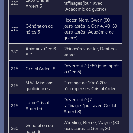
Labo Cristal
220
raffinages/jour, avec
Ardent 5
l’Académie de guerre)
Hector, Nora, Gwen (80
Génération de
jours après la Gen 4, 40–60
270
héros 5
jours après l’Académie de
guerre)
Animaux Gen 6
Rhinocéros de fer, Dent-de-
280
& 7
sabre
Déverrouillé (~50 jours après
315
Cristal Ardent 8
la Gen 5)
MAJ Missions
Passage de 10x à 20x
315
quotidiennes
récompenses Cristal Ardent
Déverrouillé (7
Labo Cristal
315
raffinages/jour, avec Cristal
Ardent 6
Ardent 8)
Wu Ming, Renee, Wayne (80
Génération de
360
jours après la Gen 5, 30
héros 6