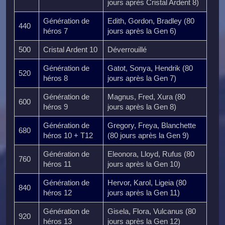
jours après Cristal Ardent 8)
Génération de
Edith, Gordon, Bradley (80
440
héros 7
jours après la Gen 6)
500
Cristal Ardent 10
Déverrouillé
Génération de
Gatot, Sonya, Hendrik (80
520
héros 8
jours après la Gen 7)
Génération de
Magnus, Fred, Xura (80
600
héros 9
jours après la Gen 8)
Génération de
Gregory, Freya, Blanchette
680
héros 10 + T12
(80 jours après la Gen 9)
Génération de
Eleonora, Lloyd, Rufus (80
760
héros 11
jours après la Gen 10)
Génération de
Hervor, Karol, Ligeia (80
840
héros 12
jours après la Gen 11)
Génération de
Gisela, Flora, Vulcanus (80
920
héros 13
jours après la Gen 12)