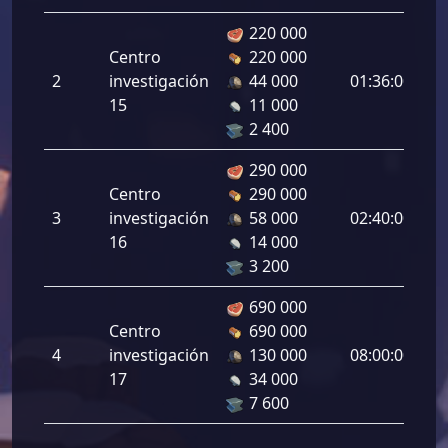
220 000
De
Centro
220 000
de
2
investigación
44 000
01:36:00
ti
15
11 000
2.
2 400
290 000
De
Centro
290 000
de
3
investigación
58 000
02:40:00
ti
16
14 000
2.
3 200
690 000
De
Centro
690 000
de
4
investigación
130 000
08:00:00
ti
17
34 000
4.
7 600