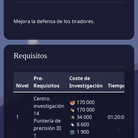
Mejora la defensa de los tiradores.
Requisitos
Pre-
Coste de
Nivel
Requisitos
Investigación
Tiempo
Me
Centro
170 000
investigación
De
170 000
14
de
1
34 000
01:20:00
Puntería de
ti
8 600
precisión III
2.
1 900
1