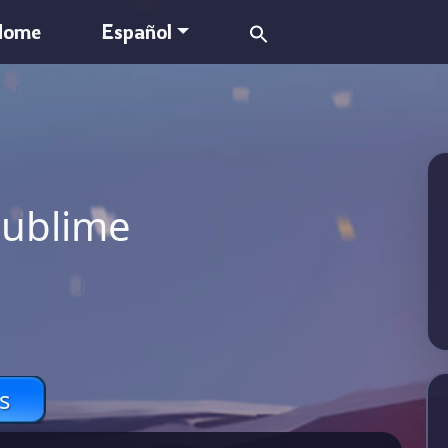
Search
Home
Español
for:
Sublime
s