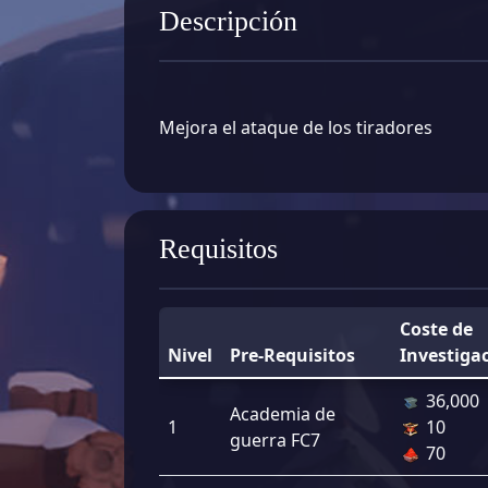
Descripción
Mejora el ataque de los tiradores
Requisitos
Coste de
Nivel
Pre-Requisitos
Investiga
36,000
Academia de
1
10
guerra FC7
70