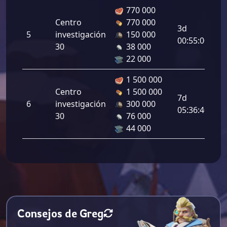
770 000
Le
Centro
770 000
3d
de
5
investigación
150 000
00:55:00
in
30
38 000
4.
22 000
1 500 000
Le
Centro
1 500 000
7d
de
6
investigación
300 000
05:36:40
in
30
76 000
8.
44 000
Consejos de Greg