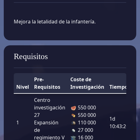
Mejora la letalidad de la infantería.
Requisitos
Pre-
Coste de
Nivel
Requisitos
Investigación
Tiempo
Me
Centro
investigación
550 000
Le
27
550 000
1d
de
1
Expansión
110 000
10:43:20
in
de
27 000
4.
regimiento V
16 000