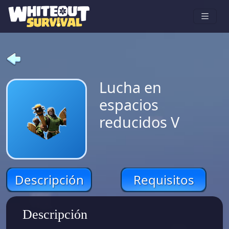
Lucha en
espacios
reducidos V
Descripción
Requisitos
Descripción