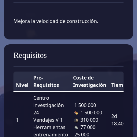
Mejora la velocidad de construcción.
Requisitos
Pre-
Coste de
Nivel
Requisitos
Investigación
Tiempo
Centro
investigación
1 500 000
24
1 500 000
2d
1
Vendajes V 1
310 000
18:40:00
Herramientas
77 000
entrenamiento
25 000