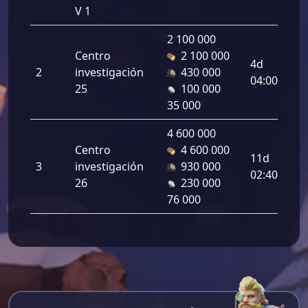
V 1
2 100 000
Centro
2 100 000
4d
2
investigación
430 000
04:00:00
25
100 000
35 000
4 600 000
Centro
4 600 000
11d
3
investigación
930 000
02:40:00
26
230 000
76 000