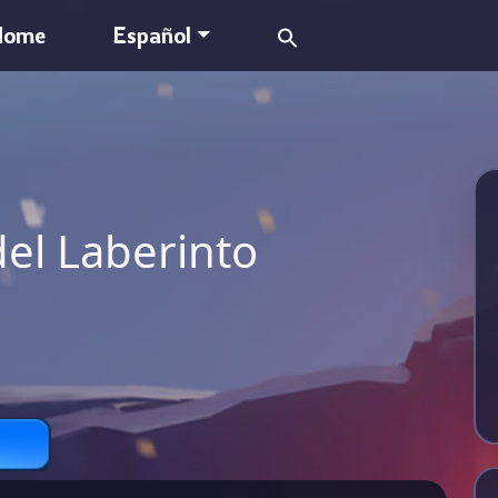
Search
Home
Español
for:
del Laberinto