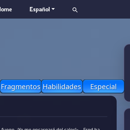
Search
Home
Español
for:
Fragmentos
Habilidades
Especial
fuego. ¡Yo me encargaré del calor!» – Fred ha