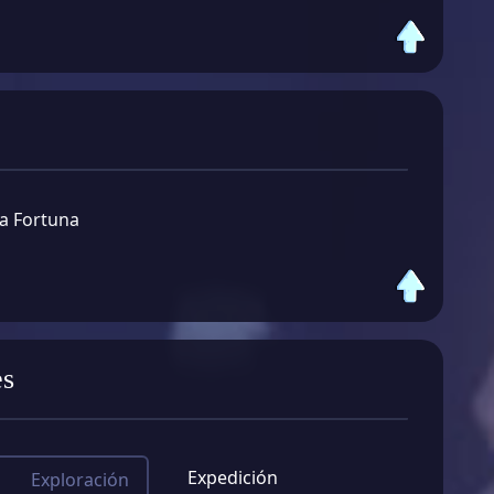
a Fortuna
es
Expedición
Exploración