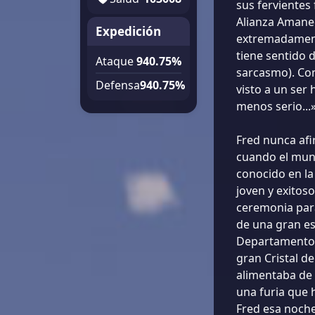
sus fervientes
Alianza Amanec
Expedición
extremadament
tiene sentido 
Ataque
940.75%
sarcasmo). Com
Defensa
940.75%
visto a un ser
menos serio...
Fred nunca afi
cuando el mund
conocido en la
joven y exitoso
ceremonia para
de una gran es
Departamento 
gran Cristal d
alimentaba de 
una furia que 
Fred esa noche