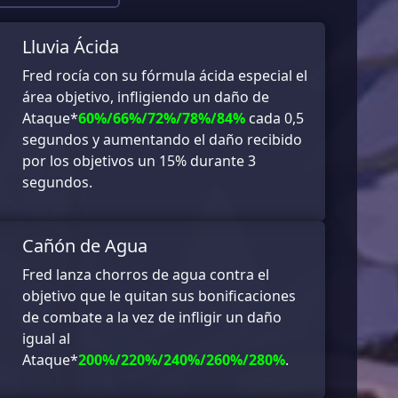
Lluvia Ácida
Fred rocía con su fórmula ácida especial el
área objetivo, infligiendo un daño de
Ataque*
60%/66%/72%/78%/84%
cada 0,5
segundos y aumentando el daño recibido
por los objetivos un 15% durante 3
segundos.
Cañón de Agua
Fred lanza chorros de agua contra el
objetivo que le quitan sus bonificaciones
de combate a la vez de infligir un daño
igual al
Ataque*
200%/220%/240%/260%/280%
.