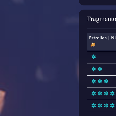
Fragmento
Estrellas | N