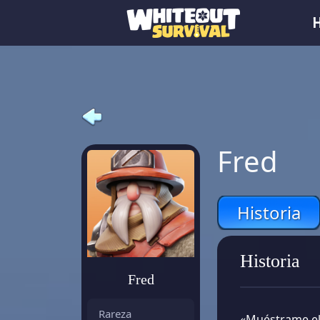
Fred
Historia
Historia
Fred
Rareza
«Muéstrame el 