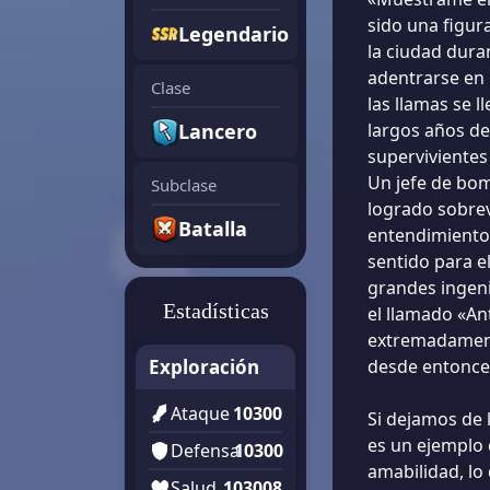
sido una figur
Legendario
la ciudad dura
adentrarse en 
Clase
las llamas se l
Lancero
largos años de
supervivientes
Un jefe de bom
Subclase
logrado sobrev
Batalla
entendimiento 
sentido para el
grandes ingeni
Estadísticas
el llamado «An
extremadament
Exploración
desde entonce
Ataque
10300
Si dejamos de 
es un ejemplo 
Defensa
10300
amabilidad, lo
Salud
103008