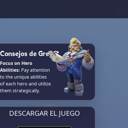
Consejos de Greg
Focus on Hero
Abilities:
Pay attention
to the unique abilities
of each hero and utilize
them strategically.
DESCARGAR EL JUEGO