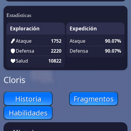
Estadísticas
Exploración
Expedición
Ataque
1752
Ataque
90.07%
Defensa
2220
Defensa
90.07%
Salud
10822
Cloris
Historia
Fragmentos
Habilidades