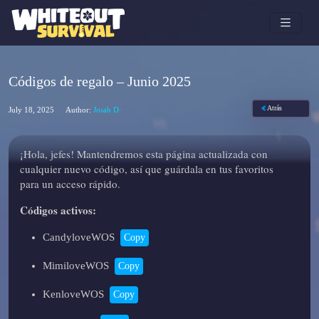
Códigos de regalo – Junio 2025
Atrás
July 18, 2025
Author:
Josab D·
¡Hola, jefes! Mantendremos esta página actualizada con
cualquier nuevo código, así que guárdala en tus favoritos
para un acceso rápido.
Códigos activos:
CandyloveWOS
Copy
MimiloveWOS
Copy
KenloveWOS
Copy