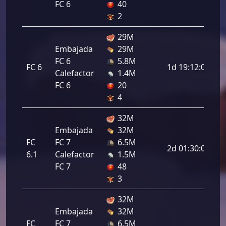
FC 6
40
2
29M
Embajada
29M
FC 6
5.8M
FC 6
1d 19:12:00
Calefactor
1.4M
FC 6
20
4
32M
Embajada
32M
FC
FC 7
6.5M
2d 01:30:00
6.1
Calefactor
1.5M
FC 7
48
3
32M
Embajada
32M
FC
FC 7
6.5M