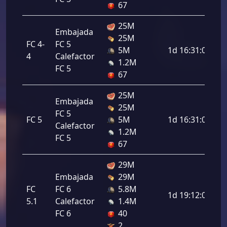
67
25M
Embajada
25M
FC 4-
FC 5
5M
1d 16:31:00
4
Calefactor
1.2M
FC 5
67
25M
Embajada
25M
FC 5
FC 5
5M
1d 16:31:00
Calefactor
1.2M
FC 5
67
29M
Embajada
29M
FC
FC 6
5.8M
1d 19:12:00
5.1
Calefactor
1.4M
FC 6
40
2