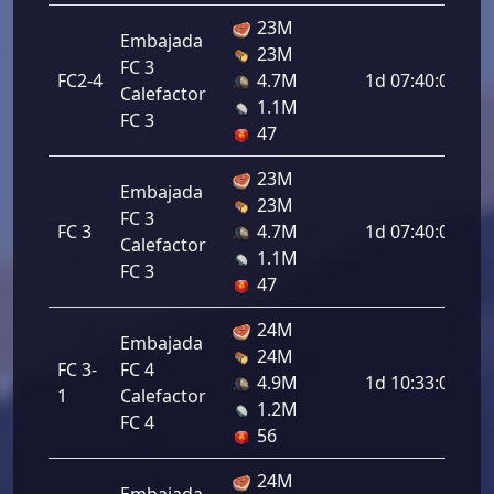
23M
Embajada
23M
FC 3
FC2-4
4.7M
1d 07:40:00
Calefactor
1.1M
FC 3
47
23M
Embajada
23M
FC 3
FC 3
4.7M
1d 07:40:00
Calefactor
1.1M
FC 3
47
24M
Embajada
24M
FC 3-
FC 4
4.9M
1d 10:33:00
1
Calefactor
1.2M
FC 4
56
24M