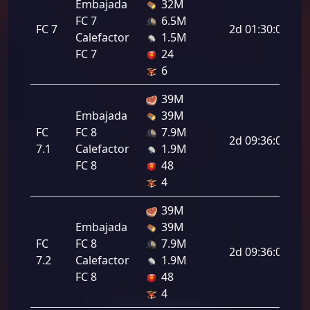
Embajada
32M
FC 7
6.5M
FC 7
2d 01:30:00
Calefactor
1.5M
FC 7
24
6
39M
Embajada
39M
FC
FC 8
7.9M
2d 09:36:00
7.1
Calefactor
1.9M
FC 8
48
4
39M
Embajada
39M
FC
FC 8
7.9M
2d 09:36:00
7.2
Calefactor
1.9M
FC 8
48
4