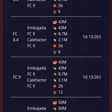
FC 9
56
6
43M
Embajada
43M
FC
FC 9
8.7M
1d 13:26:00
8.4
Calefactor
2.1M
FC 9
56
6
43M
Embajada
43M
FC 9
8.7M
FC 9
1d 13:26:00
Calefactor
2.1M
FC 9
28
12
50M
Embajada
50M