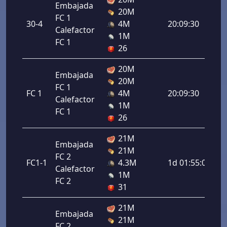
Embajada
20M
FC 1
30-4
4M
20:09:30
Calefactor
1M
FC 1
26
20M
Embajada
20M
FC 1
FC 1
4M
20:09:30
Calefactor
1M
FC 1
26
21M
Embajada
21M
FC 2
FC1-1
4.3M
1d 01:55:00
Calefactor
1M
FC 2
31
21M
Embajada
21M
FC 2