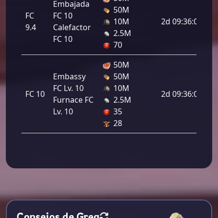
Embajada
50M
FC
FC 10
10M
2d 09:36:00
9.4
Calefactor
2.5M
FC 10
70
50M
Embassy
50M
FC Lv. 10
10M
FC 10
2d 09:36:00
Furnace FC
2.5M
Lv. 10
35
28
Consejos de Greg